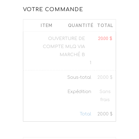
VOTRE COMMANDE
ITEM
QUANTITÉ
TOTAL
OUVERTURE DE
20.00
$
COMPTE MLQ VIA
MARCHÉ B
1
Sous-total
20.00
$
Expédition
Sans
frais
Total
20.00
$