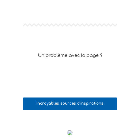
Un problème avec la page ?
Cliquez ici pour la recharger et
ré-accédez y de la même
Incroyables sources d'inspirations
et d'éveil collectif !
manière.