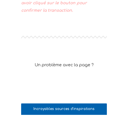
avoir cliqué sur le bouton pour
confirmer la transaction.
Un problème avec la page ?
Cliquez ici pour la recharger et
ré-accédez y de la même
Incroyables sources d'inspirations
et d'éveil collectif !
manière.