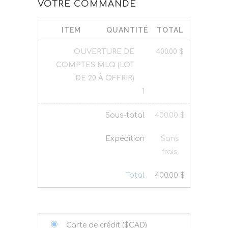
VOTRE COMMANDE
ITEM
QUANTITÉ
TOTAL
OUVERTURE DE
400.00
$
COMPTES MLQ (LOT
DE 20 À OFFRIR)
1
Sous-total
400.00
$
Expédition
Sans
frais
Total
400.00
$
Carte de crédit ($CAD)