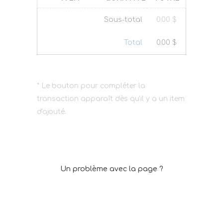
Sous-total
0.00
$
Total
0.00
$
* Le bouton pour compléter la
transaction apparaît dès qu'il y a un item
d'ajouté.
Un problème avec la page ?
Cliquez ici pour réinitialiser