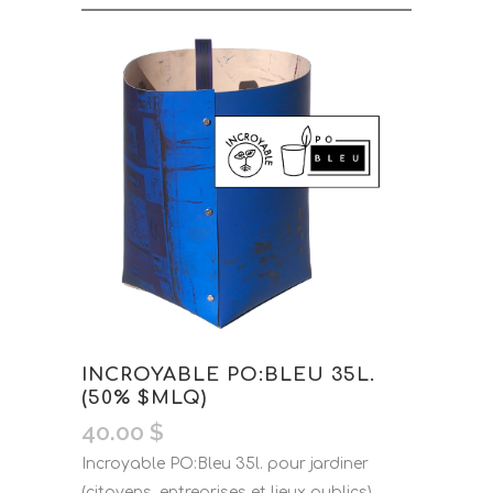
INCROYABLE PO:BLEU 35L.
(50% $MLQ)
40.00
$
Incroyable PO:Bleu 35l. pour jardiner
(citoyens, entreprises et lieux publics).