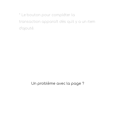
* Le bouton pour compléter la
transaction apparaît dès qu'il y a un item
d'ajouté.
Un problème avec la page ?
Cliquez ici pour réinitialiser