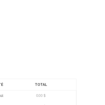
TÉ
TOTAL
al
0.00
$