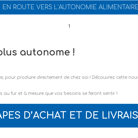
EN ROUTE VERS L’AUTONOMIE ALIMENTAIRE
1
plus autonome !
 pour produire directement de chez soi ! Découvrez cette nouvel
s au fur et à mesure que vos besoins se feront sentir !
APES D’ACHAT ET DE LIVRAI