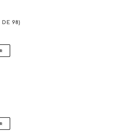
 DE 98)
R
R