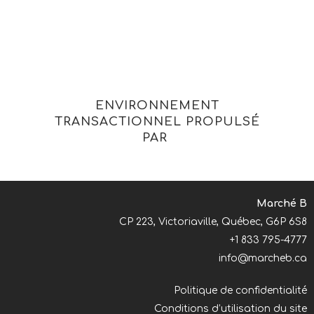
Cliquez ici pour réinitialiser
votre panier d'achat.
ENVIRONNEMENT
TRANSACTIONNEL PROPULSÉ
PAR
Marché B
CP 223, Victoriaville, Québec, G6P 6S8
+1 833 795-4777
info@marcheb.ca
Politique de confidentialité
Conditions d’utilisation du site