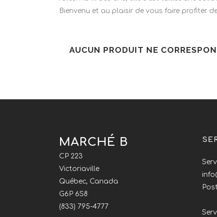
Bienvenu et au plaisir de vous faire profiter 
AUCUN PRODUIT NE CORRESPOND
MARCHÉ B
SE
CP 223
Serv
Victoriaville
inf
Québec, Canada
Post
G6P 6S8
(833) 795-4777
Serv