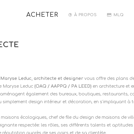
ACHETER
À PROPOS
MLQ
ECTE
c
Maryse Leduc, architecte et designer
vous offre des plans de
 de Maryse Leduc
(OAQ / AAPPQ / PA LEED)
en architecture et e
, ils aménagent également des bureaux, boutiques, restaurants, 
simplement design intérieur et décoration, en s’impliquant à t
maisons écologiques, chef de file du design de maisons de vi
eignante respectée: les rôles, ses différents talents et aptitu
ide réputation auprès de ses pairs et de sa clientèle.