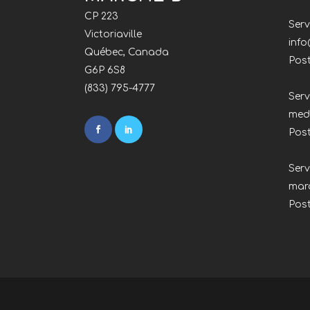
CP 223
Serv
Victoriaville
inf
Québec, Canada
Post
G6P 6S8
(833) 795-4777
Serv
med
Pos
Ser
mar
Pos