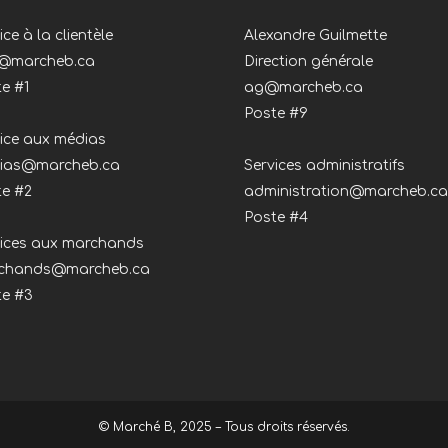
ice à la clientèle
Alexandre Guilmette
o@marcheb.ca
Direction générale
e #1
ag@marcheb.ca
Poste #9
ice aux médias
ias@marcheb.ca
Services administratifs
te #2
administration@marcheb.ca
Poste #4
vices aux marchands
chands@marcheb.ca
te #3
© Marché B, 2025 – Tous droits réservés.