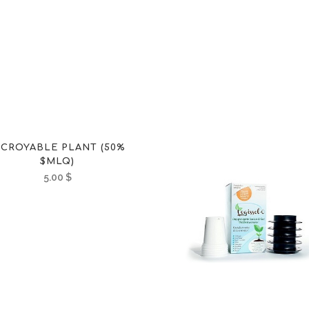
NCROYABLE PLANT (50%
$MLQ)
5.00
$