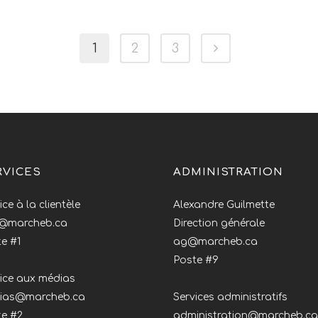
1
2
3
RVICES
ADMINISTRATION
ice à la clientèle
Alexandre Guilmette
o@marcheb.ca
Direction générale
e #1
ag@marcheb.ca
Poste #9
ice aux médias
ias@marcheb.ca
Services administratifs
te #2
administration@marcheb.ca