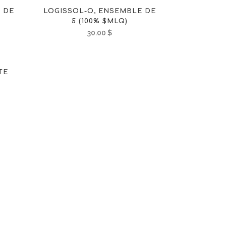
 DE
LOGISSOL-O, ENSEMBLE DE
5 (100% $MLQ)
30.00
$
TE