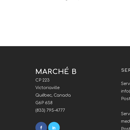
MARCHÉ B
SE
CP 223
Serv
Victoriaville
inf
Québec, Canada
Post
G6P 6S8
(833) 795-4777
Serv
med
Pos