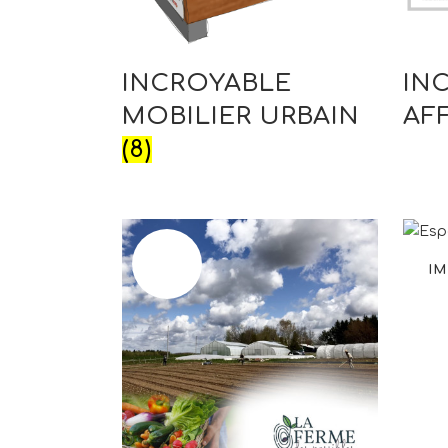
INCROYABLE
IN
MOBILIER URBAIN
AF
(8)
OUT OF
IM
STOCK