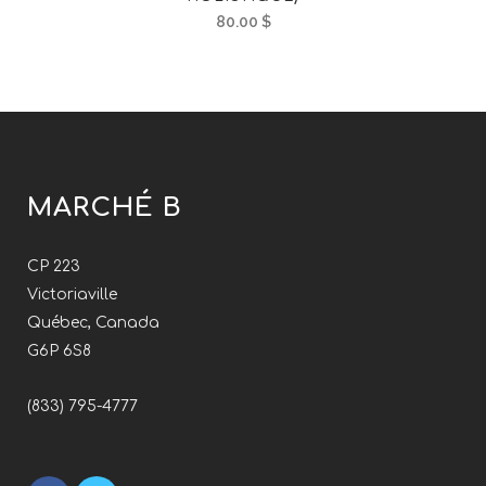
STOCK
80.00
$
MARCHÉ B
CP 223
Victoriaville
Québec, Canada
G6P 6S8
(833) 795-4777