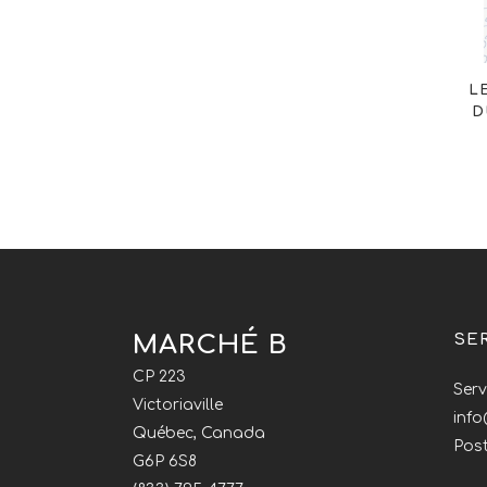
L
D
MARCHÉ B
SE
CP 223
Serv
Victoriaville
inf
Québec, Canada
Post
G6P 6S8