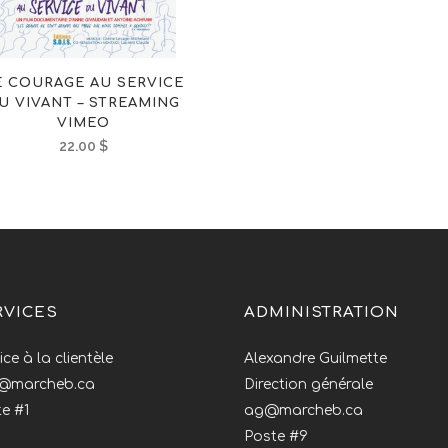
E COURAGE AU SERVICE
U VIVANT – STREAMING
VIMEO
22.00
$
RVICES
ADMINISTRATION
ice à la clientèle
Alexandre Guilmette
o@marcheb.ca
Direction générale
e #1
ag@marcheb.ca
Poste #9