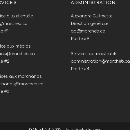
RVICES
ADMINISTRATION
ice à la clientèle
Alexandre Guilmette
o@marcheb.ca
Direction générale
e #1
ag@marcheb.ca
Poste #9
ice aux médias
ias@marcheb.ca
Services administratifs
te #2
administration@marcheb.ca
Poste #4
vices aux marchands
chands@marcheb.ca
te #3
© Marché B, 2025 – Tous droits réservés.