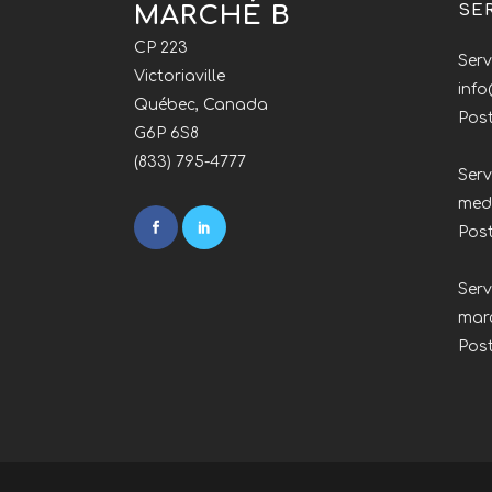
MARCHÉ B
SE
CP 223
Serv
Victoriaville
inf
Québec, Canada
Post
G6P 6S8
(833) 795-4777
Serv
med
Pos
Ser
mar
Pos