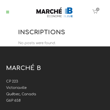
0
INSCRIPTIONS
No posts were found.
MARCHÉ B
CP 223
Victoriaville
Québec, Canada
G6P 6S8