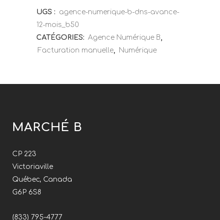
UGS :
agence-numerique-b-dns-avance-
12-mois_b50
CATÉGORIES:
Agence Numérique B
,
Facturation manuelle
,
Numérique
MARCHÉ B
CP 223
Victoriaville
Québec, Canada
G6P 6S8
(833) 795-4777