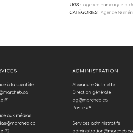
UGS :
agence-numerique-b-d
CATÉGORIES:
Agence Numéri
RVICES
ADMINISTRATION
ice à la clientèle
Alexandre Guilmette
o@marcheb.ca
Direction générale
e #1
ag@marcheb.ca
Poste #9
ice aux médias
ias@marcheb.ca
Services administratifs
te #2
administration@marcheb.ca