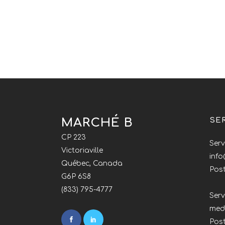
MARCHÉ B
SE
CP 223
Serv
Victoriaville
inf
Québec, Canada
Post
G6P 6S8
(833) 795-4777
Serv
med
Pos