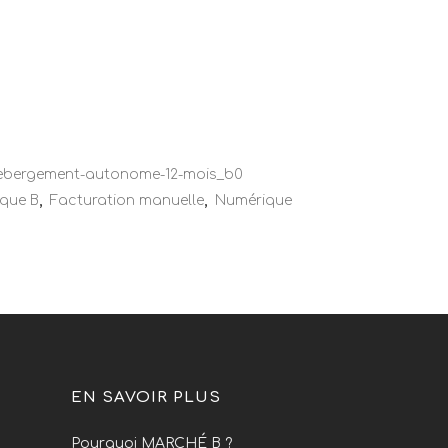
ebergement-autonome-12-mois_b0
que B
,
Facturation manuelle
,
Numérique
EN SAVOIR PLUS
Pourquoi MARCHÉ B ?