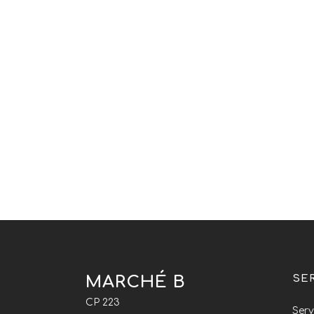
MARCHÉ B
SE
CP 223
Serv