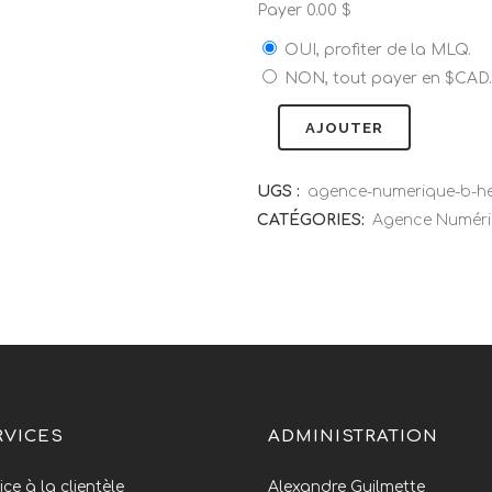
Payer
0.00
$
OUI, profiter de la MLQ.
NON, tout payer en $CAD.
AJOUTER
UGS :
agence-numerique-b-h
CATÉGORIES:
Agence Numéri
RVICES
ADMINISTRATION
ice à la clientèle
Alexandre Guilmette