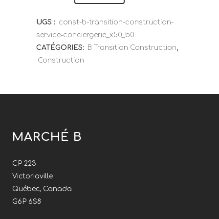
UGS :
const-b-transition-construction-
service-conciergerie_x50_b0
CATÉGORIES:
B Transition Construction
,
Construction
MARCHÉ B
CP 223
Victoriaville
Québec, Canada
G6P 6S8