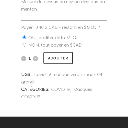
Mesure du dessus du nez au dessous du
menton.
Payer
10.40
$
CAD + restant en $MLQ ?
OUI, profiter de la MLQ.
NON, tout payer en $CAD.
AJOUTER
UGS :
covid-19-masque-vero-nimaux-04-
grand
CATÉGORIES:
COVID-19
,
Masques
COVID-19