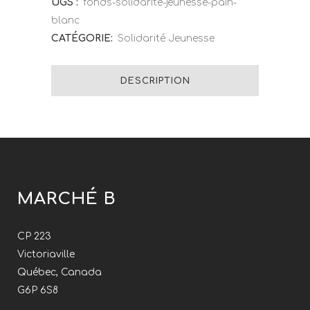
UGS :
fonds-solidarite-jeunesse-pain-
blanc
CATÉGORIE:
Solidarité Jeunesse
DESCRIPTION
MARCHÉ B
CP 223
Victoriaville
Québec, Canada
G6P 6S8