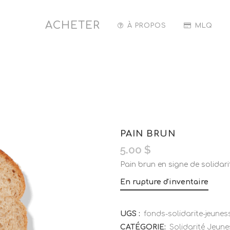
ACHETER
À PROPOS
MLQ
PAIN BRUN
5.00
$
Pain brun en signe de solidar
En rupture d'inventaire
UGS :
fonds-solidarite-jeune
CATÉGORIE:
Solidarité Jeune