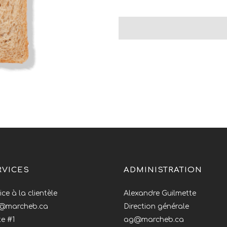
RVICES
ADMINISTRATION
ice à la clientèle
Alexandre Guilmette
o@marcheb.ca
Direction générale
e #1
ag@marcheb.ca