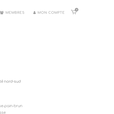
0
MEMBRES
MON COMPTE
ité nord-sud
sse-pain-brun
sse