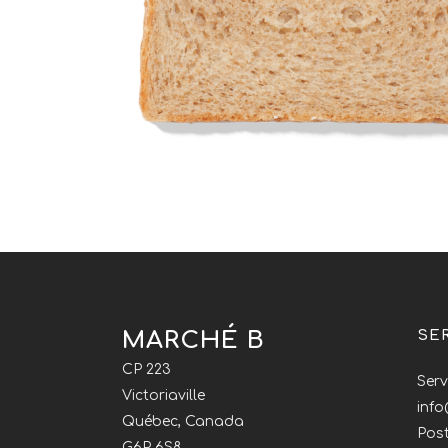
MARCHÉ B
SE
CP 223
Serv
Victoriaville
inf
Québec, Canada
Post
G6P 6S8