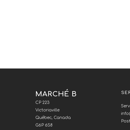
MARCHÉ B
SE
CP 223
Serv
Victoriaville
inf
Québec, Canada
Post
G6P 6S8