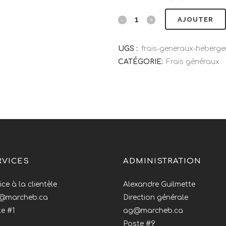
AJOUTER
UGS :
frais-generaux-heberge
CATÉGORIE:
Frais généraux
RVICES
ADMINISTRATION
ice à la clientèle
Alexandre Guilmette
o@marcheb.ca
Direction générale
e #1
ag@marcheb.ca
Poste #9