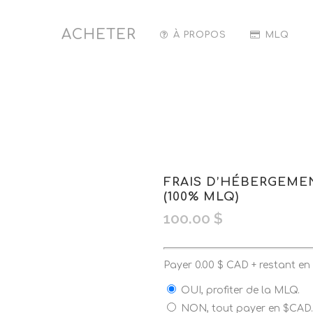
ACHETER
À PROPOS
MLQ
FRAIS D’HÉBERGEMEN
(100% MLQ)
100.00
$
Payer
0.00
$
CAD + restant e
OUI, profiter de la MLQ.
NON, tout payer en $CAD.