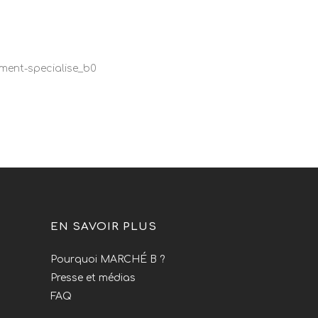
ment-specialise_b0
EN SAVOIR PLUS
Pourquoi MARCHÉ B ?
Presse et médias
FAQ