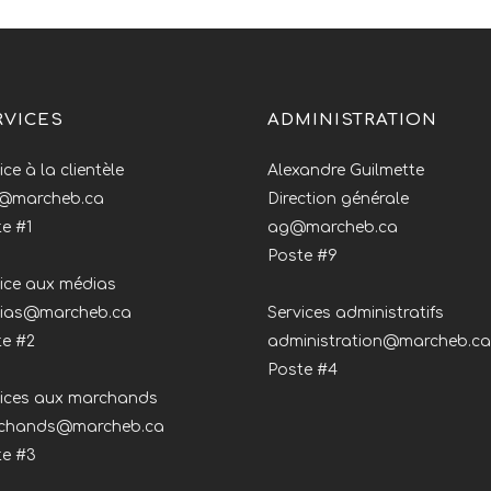
RVICES
ADMINISTRATION
ice à la clientèle
Alexandre Guilmette
o@marcheb.ca
Direction générale
e #1
ag@marcheb.ca
Poste #9
ice aux médias
ias@marcheb.ca
Services administratifs
te #2
administration@marcheb.ca
Poste #4
vices aux marchands
chands@marcheb.ca
te #3