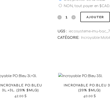
NON, tout payer en $CAD.
AJOUTER
UGS :
iecosysteme-imu-bac_
CATÉGORIE:
Incroyable Mobil
INCROYABLE PO:BLEU
INCROYABLE PO:BLEU 3
3L.+3L. (20% $MLQ)
(20% $MLQ)
42.00
$
40.00
$