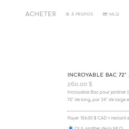
ACHETER
À PROPOS
MLQ
INCROYABLE BAC 72″ X
260.00
$
Incroyable Bac pour jardiner (c
72″ de long, par 24″ de large e
Payer
156.00
$
CAD + restant 
OUI, profiter de la MLQ.