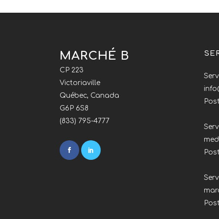
MARCHÉ B
SE
CP 223
Serv
Victoriaville
inf
Québec, Canada
Post
G6P 6S8
(833) 795-4777
Serv
med
Pos
Ser
mar
Pos