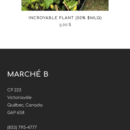
INCROYABLE PLANT (50% $MLQ)
5.00
$
MARCHÉ B
CP 223
Victoriaville
Québec, Canada
G6P 6S8
(833) 795-4777