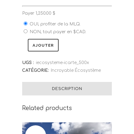
Payer
1,250.00
$
OUI, profiter de la MLQ.
NON, tout payer en $CAD.
AJOUTER
UGS :
iecosysteme-icarte_500x
CATÉGORIE:
Incroyable Écosystème
DESCRIPTION
Related products
OUT OF