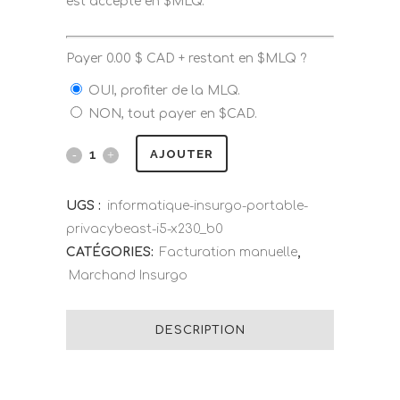
est accepté en $MLQ.
Payer
0.00
$
CAD + restant en $MLQ ?
OUI, profiter de la MLQ.
NON, tout payer en $CAD.
AJOUTER
UGS :
informatique-insurgo-portable-
privacybeast-i5-x230_b0
CATÉGORIES:
Facturation manuelle
,
Marchand Insurgo
DESCRIPTION