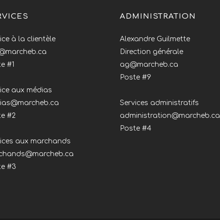
RVICES
ADMINISTRATION
ice à la clientèle
Alexandre Guilmette
o@marcheb.ca
Direction générale
e #1
ag@marcheb.ca
Poste #9
ice aux médias
ias@marcheb.ca
Services administratifs
te #2
administration@marcheb.ca
Poste #4
vices aux marchands
chands@marcheb.ca
te #3