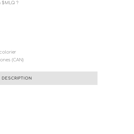
n $MLQ ?
colorier
tones (CAN)
DESCRIPTION