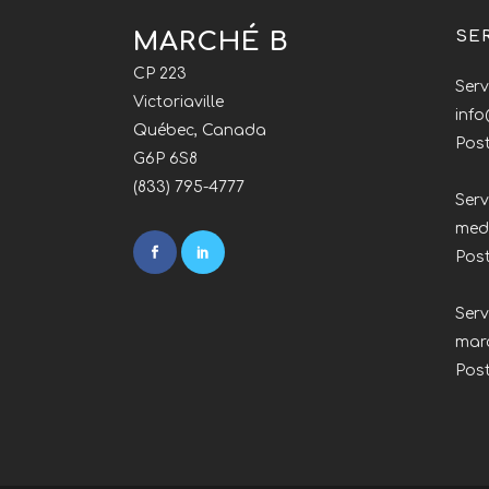
MARCHÉ B
SE
CP 223
Serv
Victoriaville
inf
Québec, Canada
Post
G6P 6S8
(833) 795-4777
Serv
med
Pos
Ser
mar
Pos