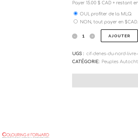
Payer
15.00
$
CAD + restant e
OUI, profiter de la MLQ.
NON, tout payer en $CAD.
AJOUTER
UGS :
cif-denes-du-nord-livre-
CATÉGORIE:
Peuples Autoch