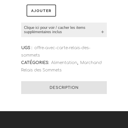
AJOUTER
Clique ici pour voir / cacher les items
supplémentaires inclus
Bûchette de noël au caramel-
UGS :
offre-avec-carte-relais-des-
chocolat (promo)
sommets
Bûchette de noël au sucre à la
CATÉGORIES:
Alimentation
,
Marchand
crème (promo)
Relais des Sommets
Ouverture de compte MLQ via
Relais des Sommets
DESCRIPTION