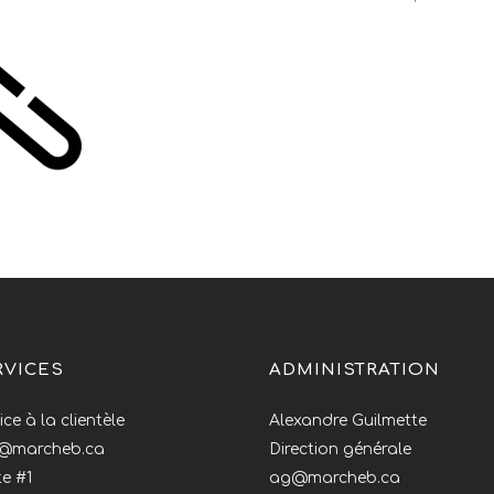
RVICES
ADMINISTRATION
ice à la clientèle
Alexandre Guilmette
o@marcheb.ca
Direction générale
e #1
ag@marcheb.ca