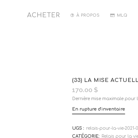
ACHETER
À PROPOS
MLQ
(33) LA MISE ACTUEL
170.00
$
Dernière mise maximale pour l
En rupture d'inventaire
UGS :
relais-pour-la-vie-2021-
CATÉGORIE:
Relais pour la vi