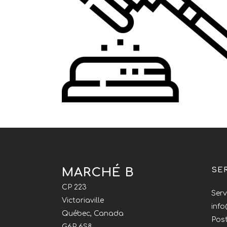
MARCHÉ B
SE
CP 223
Serv
Victoriaville
inf
Québec, Canada
Post
G6P 6S8