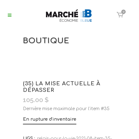
0
BOUTIQUE
(35) LA MISE ACTUELLE À
DÉPASSER
105.00
$
Dernière mise maximale pour l’item #35
En rupture d'inventaire
UGS :
relais-pour-la-vie-2021-08-item-35-