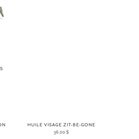
NS
ON
HUILE VISAGE ZIT-BE-GONE
36.00
$