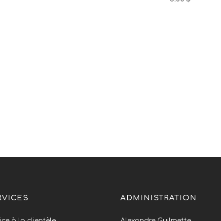
RVICES
ADMINISTRATION
ice à la clientèle
Alexandre Guilmette