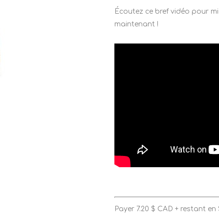
Écoutez ce bref vidéo pour mi
maintenant !
Payer
7.20
$
CAD + restant en