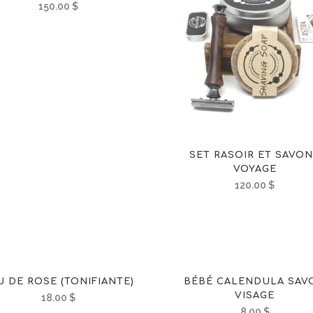
150.00
$
SET RASOIR ET SAVO
VOYAGE
120.00
$
U DE ROSE (TONIFIANTE)
BÉBÉ CALENDULA SAV
VISAGE
18.00
$
8.00
$