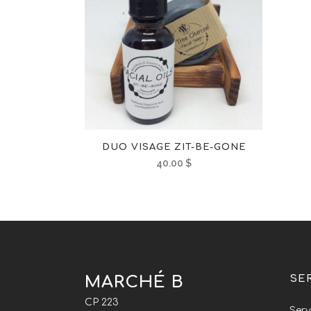
DUO VISAGE ZIT-BE-GONE
40.00
$
MARCHÉ B
SE
CP 223
Serv