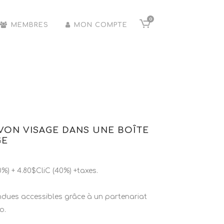
0
MEMBRES
MON COMPTE
VON VISAGE DANS UNE BOÎTE
GE
) + 4.80$CliC (40%) +taxes.
endues accessibles grâce à un partenariat
o.