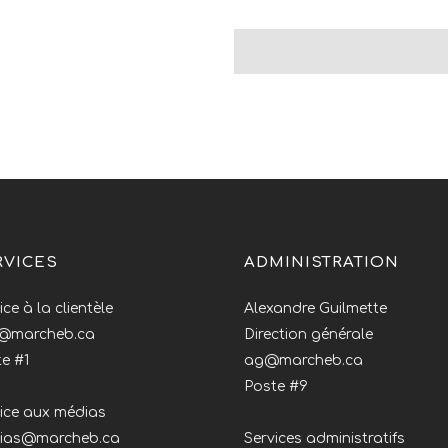
RVICES
ADMINISTRATION
ice à la clientèle
Alexandre Guilmette
o@marcheb.ca
Direction générale
e #1
ag@marcheb.ca
Poste #9
ice aux médias
ias@marcheb.ca
Services administratifs