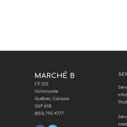
MARCHÉ B
SE
CP 223
Serv
Victoriaville
inf
Québec, Canada
Post
G6P 6S8
(833) 795-4777
Serv
med