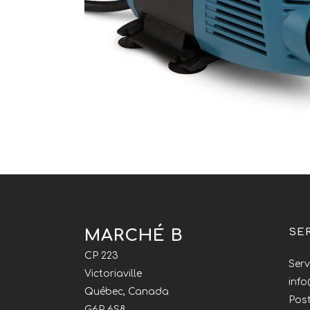
MARCHÉ B
SE
CP 223
Serv
Victoriaville
inf
Québec, Canada
Post
G6P 6S8