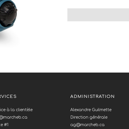
RVICES
ADMINISTRATION
ice à la clientèle
Alexandre Guilmette
o@marcheb.ca
Direction générale
e #1
ag@marcheb.ca