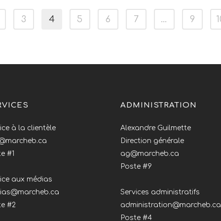
3
4
5
6
7
…
9
1
RVICES
ADMINISTRATION
ice à la clientèle
Alexandre Guilmette
o@marcheb.ca
Direction générale
e #1
ag@marcheb.ca
Poste #9
ice aux médias
ias@marcheb.ca
Services administratifs
te #2
administration@marcheb.ca
Poste #4