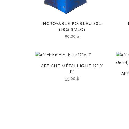
INCROYABLE PO:BLEU 50L.
(20% $MLQ)
50.00
$
AFFICHE MÉTALLIQUE 12″ X
11″
AF
35.00
$