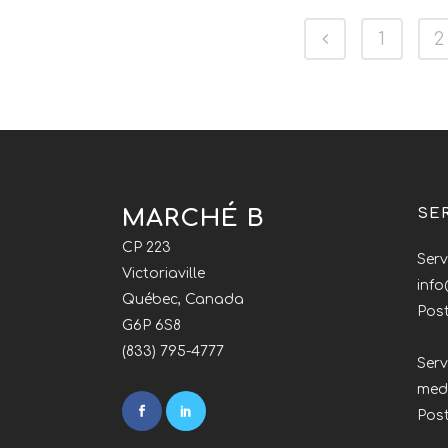
1
2
MARCHÉ B
SE
CP 223
Serv
Victoriaville
inf
Québec, Canada
Post
G6P 6S8
(833) 795-4777
Serv
med
Pos