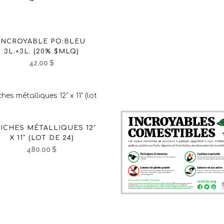
INCROYABLE PO:BLEU
3L.+3L. (20% $MLQ)
42.00
$
FICHES MÉTALLIQUES 12″
X 11″ (LOT DE 24)
480.00
$