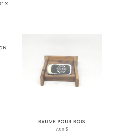
″ X
ION
BAUME POUR BOIS
7.00
$