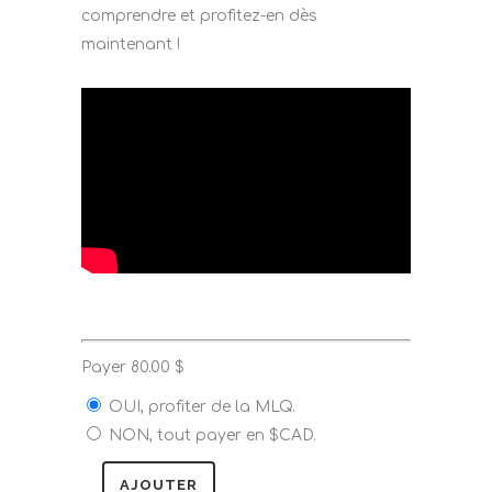
comprendre et profitez-en dès
maintenant !
Payer
80.00
$
OUI, profiter de la MLQ.
NON, tout payer en $CAD.
AJOUTER