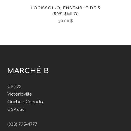
LOGISSOL-O, ENSEMBLE DE 5
(50% $MLQ)
30.00
$
MARCHÉ B
CP 223
Victoriaville
Québec, Canada
G6P 6S8
(833) 795-4777