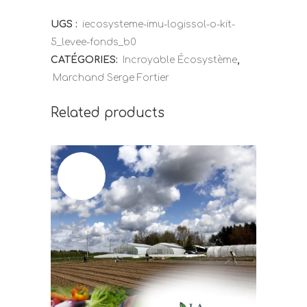
UGS :
iecosysteme-imu-logissol-o-kit-
5_levee-fonds_b0
CATÉGORIES:
Incroyable Écosystème
,
Marchand Serge Fortier
Related products
OUT OF
STOCK