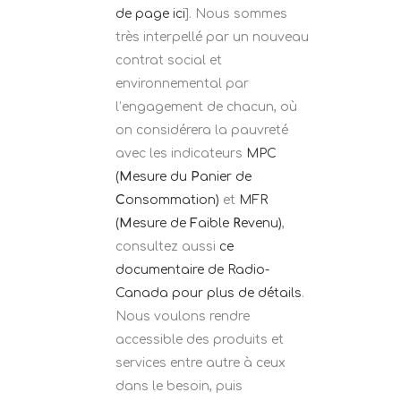
de page ici
]. Nous sommes
très interpellé par un nouveau
contrat social et
environnemental par
l’engagement de chacun, où
on considérera la pauvreté
avec les indicateurs
MPC
(
M
esure du
P
anier de
C
onsommation)
et
MFR
(
M
esure de
F
aible
R
evenu)
,
consultez aussi
ce
documentaire de Radio-
Canada pour plus de détails
.
Nous voulons rendre
accessible des produits et
services entre autre à ceux
dans le besoin, puis